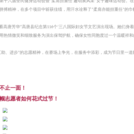
第十六届全民健身运动会暨
柔肩担重任 趣动展风采
女子趣味运动会。
“
”
拼搏精神，在多个项目中斩获佳绩，用汗水诠释了
柔肩亦能担重任
的巾
“
”
看高唐芳华
高唐县纪念第
个
三八国际妇女节文艺演出现场。她们身
”
116
‘
用热情微笑和细致服务为演出保驾护航，确保女性同胞度过一个温暖祥和
互助、进步
的志愿精神，在赛场上争光，在服务中添彩，成为节日里一道
”
不止一面！
帼志愿者如何花式过节！