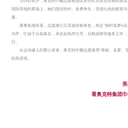
月
日前夕，奥克特巾帼志愿者团队部分队员首先亮相高唐县
3
8
国际营地的赛场上，她们团结协作、奋勇争先，凭借出色的默契与
量。
赛事热潮未退，志愿者们又迅速转换角色，奔赴
锦时筑梦
且
“
•
马甲，忙碌于台前幕后，承担起秩序引导、后勤保障等服务工作，
日。
从运动健儿到爱心使者，奥克特巾帼志愿者用
奉献、友爱、
“
的风景线。
美
看奥克特集团巾