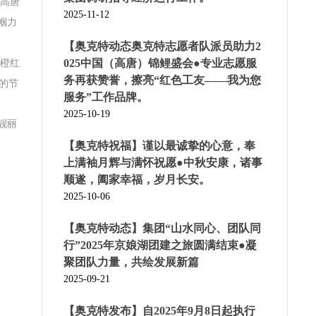
在高唐
2025-11-12
帼力
【奥克特动态奥克特志愿者队派员助力2
025中国（高唐）锦鲤盛会●专业志愿服
着橙红
务再获赞誉，擦亮“红色工友——我为您
的节
服务”工作品牌。
2025-10-19
靓丽
【奥克特祝福】谨以最诚挚的心意，奉
上满袖月辉与满怀祝愿●中秋安康，诸事
顺遂，阖家幸福，岁月长安。
2025-10-06
【奥克特动态】集团“山水同心、团队同
行”2025年京娘湖团建之旅圆满结束●凝
聚团队力量，共绘发展新篇
2025-09-21
【奥克特发布】自2025年9月8日起执行