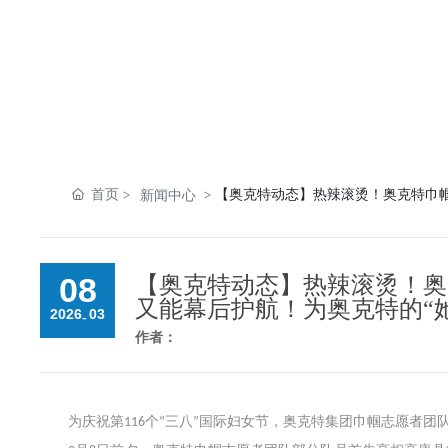
首页
【奥克特动态】热辣滚烫！奥克特巾帼
新闻中心
08
【奥克特动态】热辣滚烫！奥
又能幕后护航！为奥克特的“
2026
03
-
作者：
为庆祝第
个
三八
国际妇女节，奥克特集团巾帼志愿者团
116
“
”